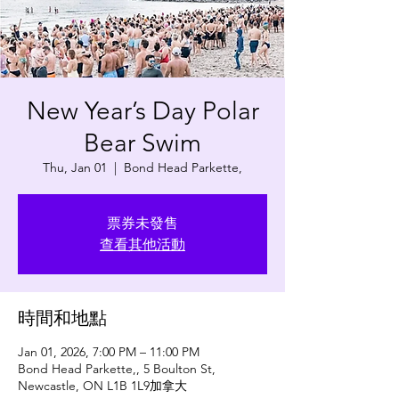
New Year’s Day Polar
Bear Swim
Thu, Jan 01
  |  
Bond Head Parkette,
票券未發售
查看其他活動
時間和地點
Jan 01, 2026, 7:00 PM – 11:00 PM
Bond Head Parkette,, 5 Boulton St,
Newcastle, ON L1B 1L9加拿大