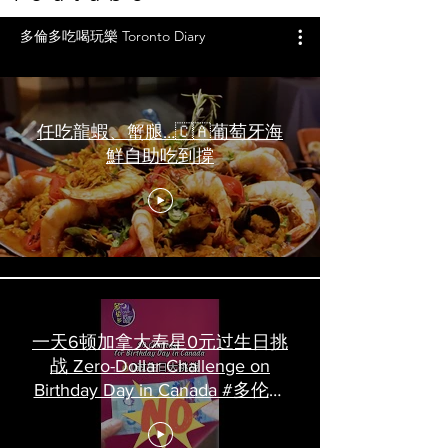
多倫多吃喝玩樂 Toronto Diary
任吃龍蝦、蟹腿…🇨🇦葡萄牙海
鮮自助吃到撐
一天6顿加拿大寿星0元过生日挑
战 Zero-Dollar Challenge on
Birthday Day in Canada #多伦多
吃喝玩乐 #多伦多美食
#torontofood