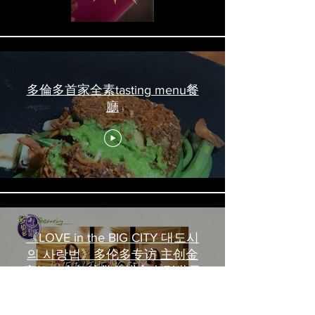
多倫多首家全素tasting menu餐
廳
《LOVE in the BIG CITY 대도시
의 사랑법》多伦多专访 主创金
高银、卢相铉带你进入电影世界