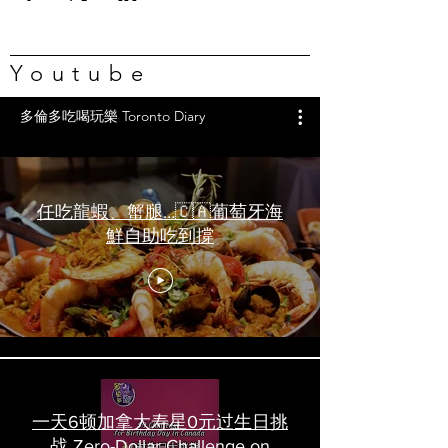
Youtube
多倫多吃喝玩樂 Toronto Diary
任吃龍蝦、蟹腿…🇨🇦葡萄牙海
鮮自助吃到撐
一天6顿加拿大寿星0元过生日挑
战 Zero-Dollar Challenge on