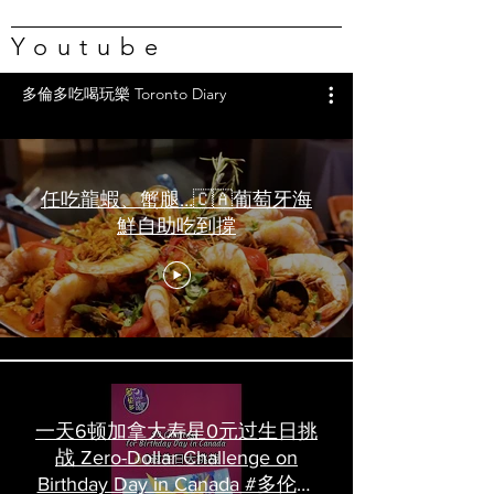
Youtube
多倫多吃喝玩樂 Toronto Diary
任吃龍蝦、蟹腿…🇨🇦葡萄牙海
鮮自助吃到撐
一天6顿加拿大寿星0元过生日挑
战 Zero-Dollar Challenge on
Birthday Day in Canada #多伦多