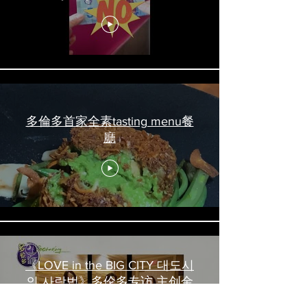
吃喝玩乐 #多伦多美食
#torontofood
多倫多首家全素tasting menu餐
廳
《LOVE in the BIG CITY 대도시
의 사랑법》多伦多专访 主创金
高银、卢相铉带你进入电影世界