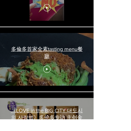
吃喝玩乐 #多伦多美食
#torontofood
多倫多首家全素tasting menu餐
廳
《LOVE in the BIG CITY 대도시
의 사랑법》多伦多专访 主创金
高银、卢相铉带你进入电影世界