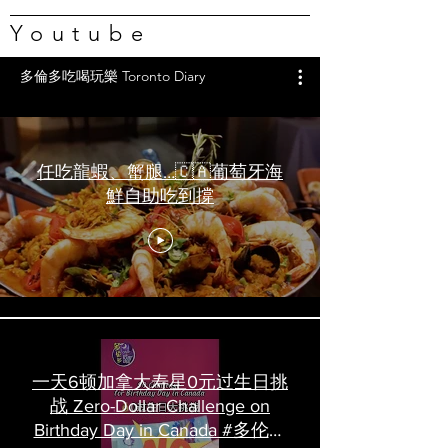
Youtube
多倫多吃喝玩樂 Toronto Diary
任吃龍蝦、蟹腿…🇨🇦葡萄牙海
鮮自助吃到撐
一天6顿加拿大寿星0元过生日挑
战 Zero-Dollar Challenge on
Birthday Day in Canada #多伦多