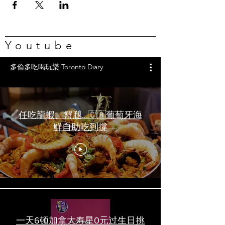
Youtube
多倫多吃喝玩樂 Toronto Diary
任吃龍蝦、蟹腿…🇨🇦葡萄牙海
鮮自助吃到撐
一天6顿加拿大寿星0元过生日挑