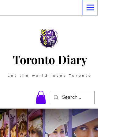
Toronto Diary
Let the world loves Toronto