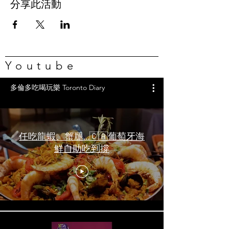
分享此活動
Youtube
多倫多吃喝玩樂 Toronto Diary
任吃龍蝦、蟹腿…🇨🇦葡萄牙海
鮮自助吃到撐