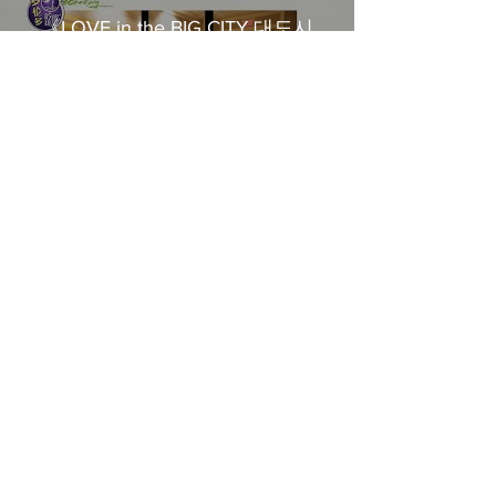
《LOVE in the BIG CITY 대도시
의 사랑법》多伦多专访 主创金
高银、卢相铉带你进入电影世界
Load More
​Home
About Us
​Contact Us