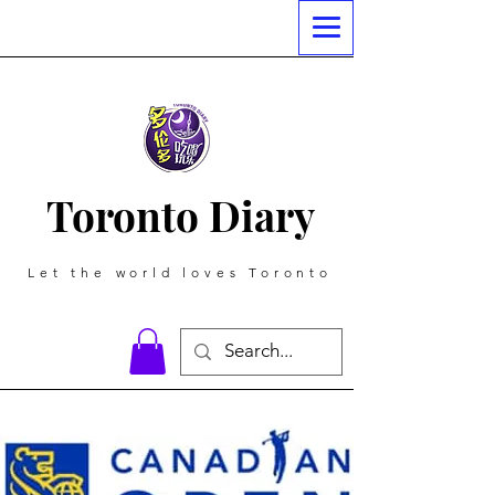
Toronto Diary
Let the world loves Toronto