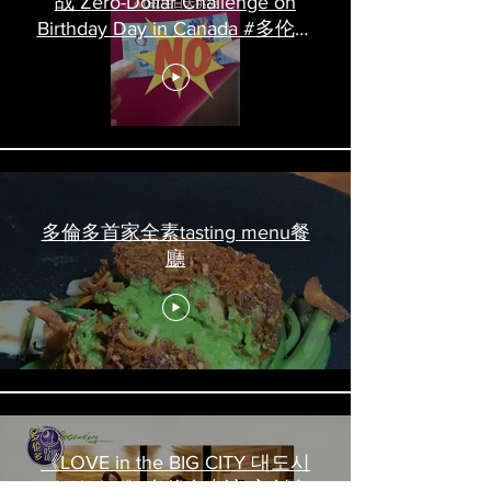
战 Zero-Dollar Challenge on
Birthday Day in Canada #多伦多
吃喝玩乐 #多伦多美食
#torontofood
多倫多首家全素tasting menu餐
廳
《LOVE in the BIG CITY 대도시
의 사랑법》多伦多专访 主创金