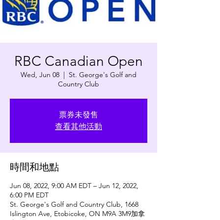
RBC Canadian Open
Wed, Jun 08
  |  
St. George's Golf and
Country Club
票券未發售
查看其他活動
時間和地點
Jun 08, 2022, 9:00 AM EDT – Jun 12, 2022,
6:00 PM EDT
St. George's Golf and Country Club, 1668
Islington Ave, Etobicoke, ON M9A 3M9加拿