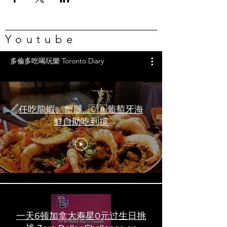
Youtube
多倫多吃喝玩樂 Toronto Diary
任吃龍蝦、蟹腿…🇨🇦葡萄牙海
鮮自助吃到撐
一天6顿加拿大寿星0元过生日挑