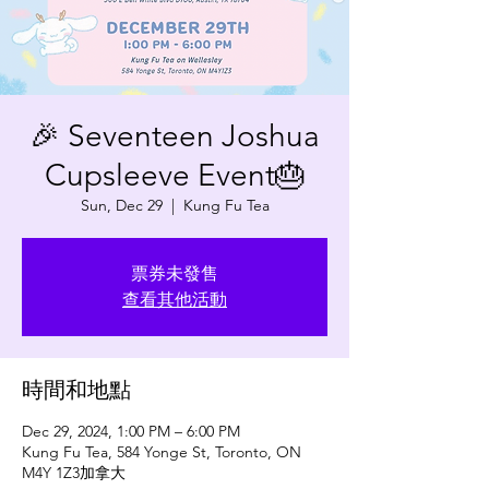
🎉 Seventeen Joshua
Cupsleeve Event🎂
Sun, Dec 29
  |  
Kung Fu Tea
票券未發售
查看其他活動
時間和地點
Dec 29, 2024, 1:00 PM – 6:00 PM
Kung Fu Tea, 584 Yonge St, Toronto, ON
M4Y 1Z3加拿大