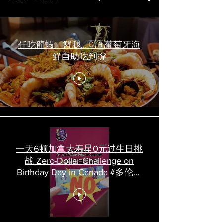
任吃龍蝦、蟹腿…🇨🇦葡萄牙海
鮮自助吃到撐
一天6顿加拿大寿星0元过生日挑
战 Zero-Dollar Challenge on
Birthday Day in Canada #多伦多
吃喝玩乐 #多伦多美食
#torontofood