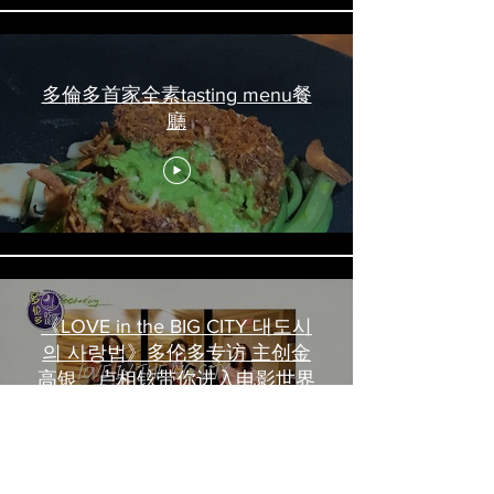
多倫多首家全素tasting menu餐
廳
《LOVE in the BIG CITY 대도시
의 사랑법》多伦多专访 主创金
高银、卢相铉带你进入电影世界