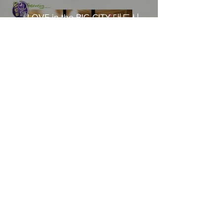
《LOVE in the BIG CITY 대도시
의 사랑법》多伦多专访 主创金
高银、卢相铉带你进入电影世界
Load More
​Home
About Us
​Contact Us