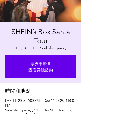
SHEIN’s Box Santa
Tour
Thu, Dec 11
  |  
Sankofa Square,
票券未發售
查看其他活動
時間和地點
Dec 11, 2025, 7:00 PM – Dec 14, 2025, 11:00
PM
Sankofa Square, , 1 Dundas St E, Toronto,