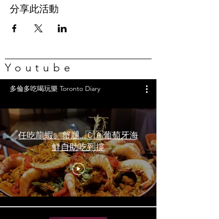
分享此活動
Youtube
多倫多吃喝玩樂 Toronto Diary
任吃龍蝦、蟹腿…🇨🇦葡萄牙海
鮮自助吃到撐