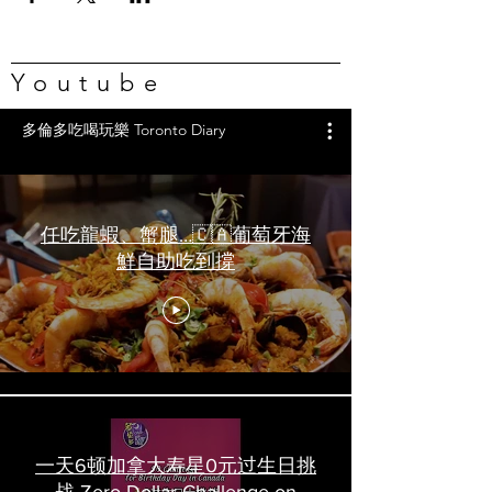
Youtube
多倫多吃喝玩樂 Toronto Diary
任吃龍蝦、蟹腿…🇨🇦葡萄牙海
鮮自助吃到撐
一天6顿加拿大寿星0元过生日挑