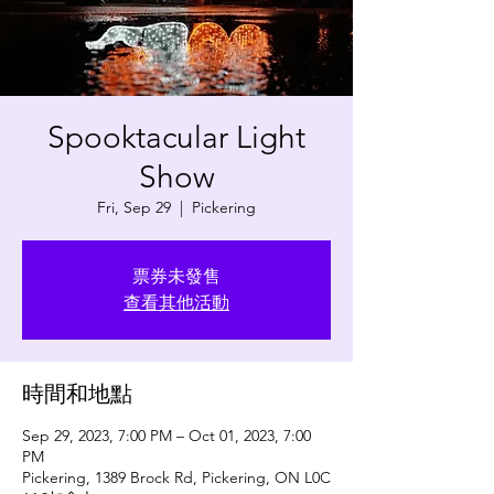
Spooktacular Light
Show
Fri, Sep 29
  |  
Pickering
票券未發售
查看其他活動
時間和地點
Sep 29, 2023, 7:00 PM – Oct 01, 2023, 7:00
PM
Pickering, 1389 Brock Rd, Pickering, ON L0C