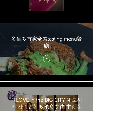
多倫多首家全素tasting menu餐
廳
《LOVE in the BIG CITY 대도시
의 사랑법》多伦多专访 主创金
高银、卢相铉带你进入电影世界