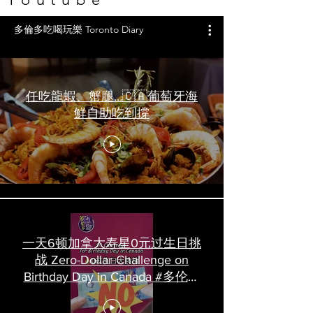
多倫多吃喝玩樂 Toronto Diary
任吃龍蝦、蟹腿…🇨🇦葡萄牙海
鮮自助吃到撐
一天6顿加拿大寿星0元过生日挑
战 Zero-Dollar Challenge on
Birthday Day in Canada #多伦多
吃喝玩乐 #多伦多美食
#torontofood