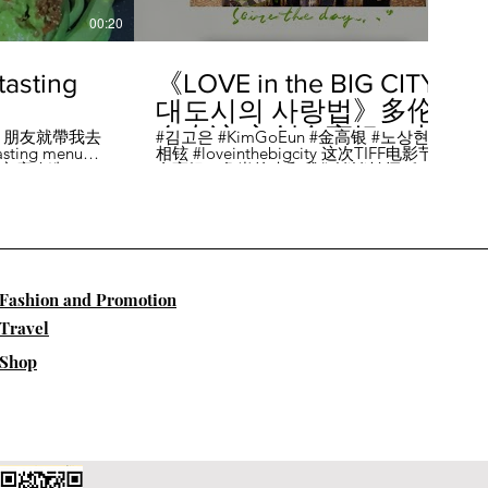
00:20
04:45
sting
《LOVE in the BIG CITY
대도시의 사랑법》多伦
多专访 主创金高银、卢
，朋友就帶我去
#김고은 #KimGoEun #金高银 #노상현 #卢
ing menu餐
相铉 #loveinthebigcity 这次TIFF电影节，
相铉带你进入电影世界
🏡這家店改造了
金高银、鲁尚炫来和我们谈谈拍摄《LOVE
22個座位，偏維
in the BIG CITY 대도시의 사랑법》 时的有
手間也挺漂亮的
趣故事。 🎬《大都市的爱情法》改编自韩
菜單，週五-週六去
国作家朴相映的同名畅销小说，讲述有着
自由灵魂、不看别人眼色的在熙（金高银
饰）和很懂得隐藏天生秘密的兴秀（卢尚
贤饰）同居同乐，横冲直撞地学习生活和
爱情的过程。 Music by Eric Reprid - Test
​Fashion and Promotion
Me - https://thmatc.co/?l=18F38D6D
==========F O L L O W M
Travel
E============== ♥ 微信- @多伦多吃
喝玩乐torontodiary ♥ instagram -
Shop
https://www.instagram.com/toronto_diary/
♥ 微博-
http://us.weibo.com/view/user/lifeinca ♥
小红书：@多伦多吃喝玩乐 ♥ Business
Inquiries - info@torontodiary.com
==========多伦多吃喝玩乐粉丝福利区
============== 👒服饰、珠宝、电商
♥多伦多吃喝玩乐小卖部已上线！ 网站：