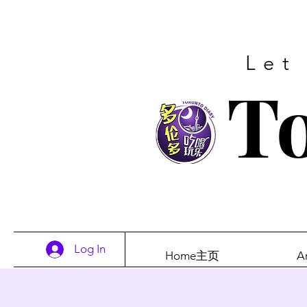
Let
To
Log In
Home主页
A