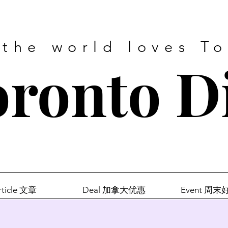
 the world loves T
ronto D
rticle 文章
Deal 加拿大优惠
Event 周