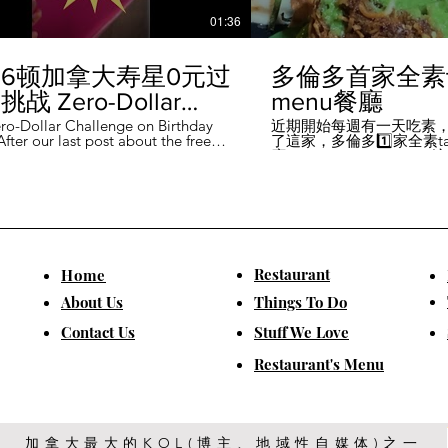
01:36
6顿加拿大寿星0元过
多倫多首家全素ta
战 Zero-Dollar
menu餐廳
lenge on Birthday
ro-Dollar Challenge on Birthday
近期開始每週有一天吃素
fter our last post about the free
了這家，多倫多1️⃣家全素tast
 in Canada #多伦多吃
ou can get on your birthday, some
廳－Avelo Restaurant 
ntioned it didn't quite fit their
1883 年的老房子，裡面有
乐 #多伦多美食
So, we've tested it out for you and
多利亞時代的裝潢。 連洗
ontofood
the day's itinerary! Starting with a
💰70-$25，兩個價位的
eakfast at Denny's (📍2610
比平常去貴💰10-15左右
ord Rd, Vaughan), we've hit 7 spots
ished the 💰0 challenge at
ks (📍6355 Yonge St, Toronto). ✅
Restaurant
​Home
is experience, Denny's, Cobs
Booster Juice, Sephora, and
About Us
Things To Do
Pizza didn't require any spending
ll offered 🆓🎁. ❎ Tim Hortons,
​Contact Us
Stuff We Love
ks, Chatime, The Alley, and Paris
e need at least 1️⃣ visit within the
Restaurant's Menu
ccounts must be registered at least
ys in advance. 【一天6餐🇨🇦壽星0
日挑戰】 上次發了壽星生日可以拿
🆓福利的貼文之後，有粉絲說，感
順路。 所以幫你們測試了一遍，一
給你們！ 從Denny's(📍2610
加拿大最大的KOL(博主、地域性自媒体)之一