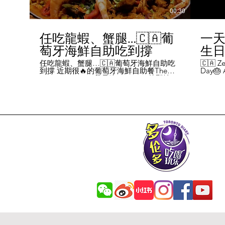
00:30
任吃龍蝦、蟹腿…🇨🇦葡
一天
萄牙海鮮自助吃到撐
生日挑
Chal
任吃龍蝦、蟹腿…🇨🇦葡萄牙海鮮自助吃
🇨🇦 Ze
到撐 近期很🔥的葡萄牙海鮮自助餐The
Day🎂 A
Day
Flames Castle。我是吃5-7:30pm的那輪，
perks y
期間還會有live表演，那個小哥哥會唱英文
fans me
喝玩
歌，西班牙歌等等。 💰68/人，週五週六才
route. 
#tor
有自助餐。 🐙食物不會特別多，就30種左
here's 
右，沒有甜點、壽司那些，除了一款烤雞
free br
肉和烤牛肉，還有幾個炸物。 其他都是海
Rutherf
鮮做的菜餚，是海鮮愛好者的天堂。 🦞龍
and fin
蝦無_限暢吃，簡直不要太爽了！ 吃到8隻
Starbuc
左右，都回本了😁 🦀滿滿的蟹腿，也是量
From th
夠。 桌子上還準備好工具和濕紙巾。 🐟
Bread, 
葡萄牙很擅長用鱈魚做各種菜。 這裡可以
Boston 
吃到烤鱈魚、炸鱈魚球。 🦐蝦的話，就有
and sti
蒜蓉烤大蝦、烤蝦、咖哩蝦、白汁焗蝦
Starbuc
飯… 🦪煮青口、青口義大利麵… 🦑烤魷
Baguett
魚、炒魷魚… 🥘葡國鴨飯：放了葡國臘腸
year. A
在上面，一口下去，很香。 🥘葡國海鮮
14 da
飯：這個和西班牙海鮮飯不太一樣，是有
元過生
湯汁的。 有點像我們的湯飯。
到多少
覺都不
日路線圖