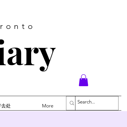
oronto
iary
末好去处
More