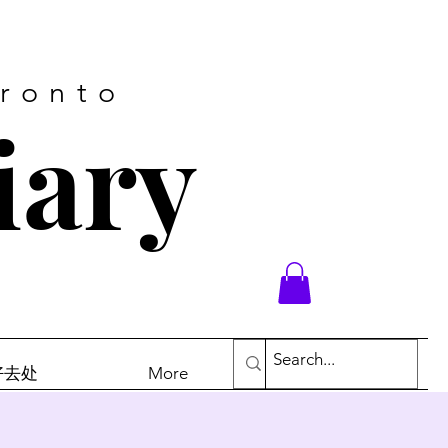
oronto
iary
末好去处
More