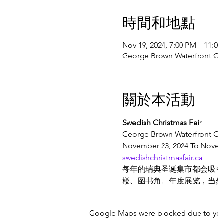
時間和地點
Nov 19, 2024, 7:00 PM – 11:
George Brown Waterfront 
關於本活動
Swedish Christmas Fair
George Brown Waterfront C
November 23, 2024 To Nove
swedishchristmasfair.ca
每年的瑞典圣诞集市都会吸
楼、图书角、年度展览，当
Google Maps were blocked due to your