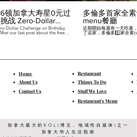
6顿加拿大寿星0元过
多倫多首家全素ta
战 Zero-Dollar
menu餐廳
lenge on Birthday
ro-Dollar Challenge on Birthday
近期開始每週有一天吃素
fter our last post about the free
了這家，多倫多1️⃣家全素tast
 in Canada #多伦多吃
ou can get on your birthday, some
廳－Avelo Restaurant 
ntioned it didn't quite fit their
1883 年的老房子，裡面有
乐 #多伦多美食
So, we've tested it out for you and
多利亞時代的裝潢。 連洗
ontofood
the day's itinerary! Starting with a
💰70-$25，兩個價位的
eakfast at Denny's (📍2610
比平常去貴💰10-15左右
ord Rd, Vaughan), we've hit 7 spots
ished the 💰0 challenge at
ks (📍6355 Yonge St, Toronto). ✅
Restaurant
​Home
is experience, Denny's, Cobs
Booster Juice, Sephora, and
About Us
Things To Do
Pizza didn't require any spending
ll offered 🆓🎁. ❎ Tim Hortons,
​Contact Us
Stuff We Love
ks, Chatime, The Alley, and Paris
e need at least 1️⃣ visit within the
Restaurant's Menu
ccounts must be registered at least
ys in advance. 【一天6餐🇨🇦壽星0
日挑戰】 上次發了壽星生日可以拿
🆓福利的貼文之後，有粉絲說，感
順路。 所以幫你們測試了一遍，一
給你們！ 從Denny's(📍2610
加拿大最大的KOL(博主、地域性自媒体)之一
rford Rd, Vaughan)吃一頓🆓早餐開
加拿大华人生活指南
7家店之後，後面去Starbucks (📍