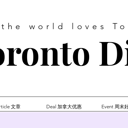
 the world loves T
ronto D
rticle 文章
Deal 加拿大优惠
Event 周