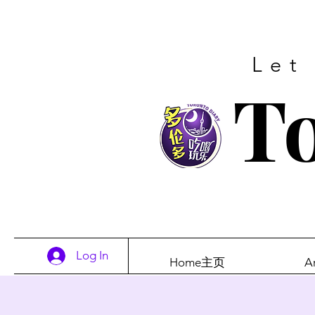
Let
To
Log In
Home主页
A