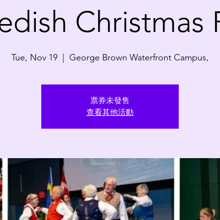
edish Christmas F
Tue, Nov 19
  |  
George Brown Waterfront Campus,
票券未發售
查看其他活動