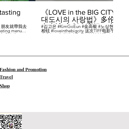
sting
《LOVE in the BIG CITY
대도시의 사랑법》多伦
多专访 主创金高银、卢
，朋友就帶我去
#김고은 #KimGoEun #金高银 #노상현 #卢
ing menu餐
相铉 #loveinthebigcity 这次TIFF电影节，
相铉带你进入电影世界
🏡這家店改造了
金高银、鲁尚炫来和我们谈谈拍摄《LOVE
22個座位，偏維
in the BIG CITY 대도시의 사랑법》 时的有
手間也挺漂亮的
趣故事。 🎬《大都市的爱情法》改编自韩
菜單，週五-週六去
国作家朴相映的同名畅销小说，讲述有着
自由灵魂、不看别人眼色的在熙（金高银
饰）和很懂得隐藏天生秘密的兴秀（卢尚
贤饰）同居同乐，横冲直撞地学习生活和
爱情的过程。 Music by Eric Reprid - Test
​Fashion and Promotion
Me - https://thmatc.co/?l=18F38D6D
==========F O L L O W M
Travel
E============== ♥ 微信- @多伦多吃
喝玩乐torontodiary ♥ instagram -
Shop
https://www.instagram.com/toronto_diary/
♥ 微博-
http://us.weibo.com/view/user/lifeinca ♥
小红书：@多伦多吃喝玩乐 ♥ Business
Inquiries - info@torontodiary.com
==========多伦多吃喝玩乐粉丝福利区
============== 👒服饰、珠宝、电商
♥多伦多吃喝玩乐小卖部已上线！ 网站：
https://bit.ly/2UN8lKl ♥24S 👉全场
15%off，有Miu Miu、巴黎世家、Loewe。