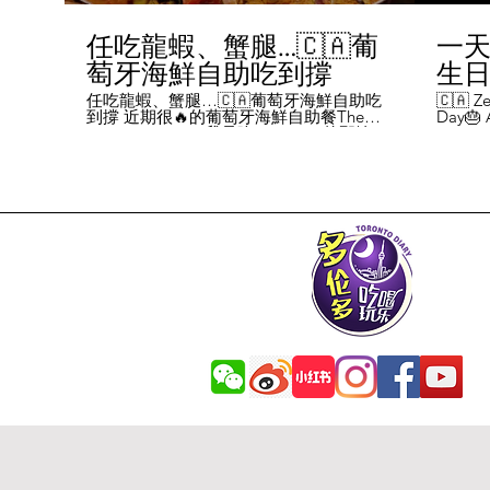
任吃龍蝦、蟹腿…🇨🇦葡
一天
萄牙海鮮自助吃到撐
生日挑
Chal
任吃龍蝦、蟹腿…🇨🇦葡萄牙海鮮自助吃
🇨🇦 Ze
到撐 近期很🔥的葡萄牙海鮮自助餐The
Day🎂 A
Day
Flames Castle。我是吃5-7:30pm的那輪，
perks y
期間還會有live表演，那個小哥哥會唱英文
fans me
喝玩
歌，西班牙歌等等。 💰68/人，週五週六才
route. 
#tor
有自助餐。 🐙食物不會特別多，就30種左
here's 
右，沒有甜點、壽司那些，除了一款烤雞
free br
肉和烤牛肉，還有幾個炸物。 其他都是海
Rutherf
鮮做的菜餚，是海鮮愛好者的天堂。 🦞龍
and fin
蝦無_限暢吃，簡直不要太爽了！ 吃到8隻
Starbuc
左右，都回本了😁 🦀滿滿的蟹腿，也是量
From th
夠。 桌子上還準備好工具和濕紙巾。 🐟
Bread, 
葡萄牙很擅長用鱈魚做各種菜。 這裡可以
Boston 
吃到烤鱈魚、炸鱈魚球。 🦐蝦的話，就有
and sti
蒜蓉烤大蝦、烤蝦、咖哩蝦、白汁焗蝦
Starbuc
飯… 🦪煮青口、青口義大利麵… 🦑烤魷
Baguett
魚、炒魷魚… 🥘葡國鴨飯：放了葡國臘腸
year. A
在上面，一口下去，很香。 🥘葡國海鮮
14 da
飯：這個和西班牙海鮮飯不太一樣，是有
元過生
湯汁的。 有點像我們的湯飯。
到多少
覺都不
日路線圖
Ruthe
始，試了