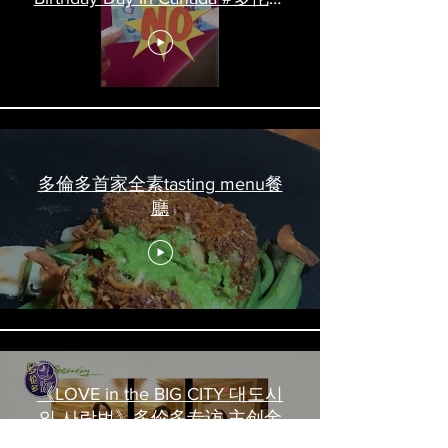
吃喝玩乐 #多伦多美食
#torontofood
多倫多首家全素tasting menu餐
廳
《LOVE in the BIG CITY 대도시
의 사랑법》多伦多专访 主创金
高银、卢相铉带你进入电影世界