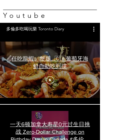
Youtube
多倫多吃喝玩樂 Toronto Diary
任吃龍蝦、蟹腿…🇨🇦葡萄牙海
鮮自助吃到撐
一天6顿加拿大寿星0元过生日挑
战 Zero-Dollar Challenge on
Birthday Day in Canada #多伦多