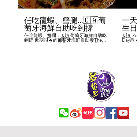
00:30
任吃龍蝦、蟹腿…🇨🇦葡
一天
萄牙海鮮自助吃到撐
生日挑
Chal
任吃龍蝦、蟹腿…🇨🇦葡萄牙海鮮自助吃
🇨🇦 Ze
到撐 近期很🔥的葡萄牙海鮮自助餐The
Day🎂 A
Day
Flames Castle。我是吃5-7:30pm的那輪，
perks y
期間還會有live表演，那個小哥哥會唱英文
fans me
喝玩
歌，西班牙歌等等。 💰68/人，週五週六才
route. 
#tor
有自助餐。 🐙食物不會特別多，就30種左
here's 
右，沒有甜點、壽司那些，除了一款烤雞
free br
肉和烤牛肉，還有幾個炸物。 其他都是海
Rutherf
鮮做的菜餚，是海鮮愛好者的天堂。 🦞龍
and fin
蝦無_限暢吃，簡直不要太爽了！ 吃到8隻
Starbuc
左右，都回本了😁 🦀滿滿的蟹腿，也是量
From th
夠。 桌子上還準備好工具和濕紙巾。 🐟
Bread, 
葡萄牙很擅長用鱈魚做各種菜。 這裡可以
Boston 
吃到烤鱈魚、炸鱈魚球。 🦐蝦的話，就有
and sti
蒜蓉烤大蝦、烤蝦、咖哩蝦、白汁焗蝦
Starbuc
飯… 🦪煮青口、青口義大利麵… 🦑烤魷
Baguett
魚、炒魷魚… 🥘葡國鴨飯：放了葡國臘腸
year. A
在上面，一口下去，很香。 🥘葡國海鮮
14 da
飯：這個和西班牙海鮮飯不太一樣，是有
元過生
湯汁的。 有點像我們的湯飯。
到多少
覺都不
日路線圖
Ruthe