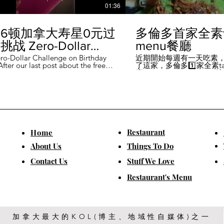
01:36
6顿加拿大寿星0元过
多倫多首家全素ta
战 Zero-Dollar
menu餐廳
lenge on Birthday
ro-Dollar Challenge on Birthday
近期開始每週有一天吃素
fter our last post about the free
了這家，多倫多1️⃣家全素tast
 in Canada #多伦多吃
ou can get on your birthday, some
廳－Avelo Restaurant 
ntioned it didn't quite fit their
1883 年的老房子，裡面有
乐 #多伦多美食
So, we've tested it out for you and
多利亞時代的裝潢。 連洗
ontofood
the day's itinerary! Starting with a
💰70-$25，兩個價位的
eakfast at Denny's (📍2610
比平常去貴💰10-15左右
ord Rd, Vaughan), we've hit 7 spots
ished the 💰0 challenge at
ks (📍6355 Yonge St, Toronto). ✅
Restaurant
​Home
is experience, Denny's, Cobs
Booster Juice, Sephora, and
About Us
Things To Do
Pizza didn't require any spending
ll offered 🆓🎁. ❎ Tim Hortons,
​Contact Us
Stuff We Love
ks, Chatime, The Alley, and Paris
e need at least 1️⃣ visit within the
Restaurant's Menu
ccounts must be registered at least
ys in advance. 【一天6餐🇨🇦壽星0
日挑戰】 上次發了壽星生日可以拿
🆓福利的貼文之後，有粉絲說，感
順路。 所以幫你們測試了一遍，一
給你們！ 從Denny's(📍2610
加拿大最大的KOL(博主、地域性自媒体)之一
rford Rd, Vaughan)吃一頓🆓早餐開