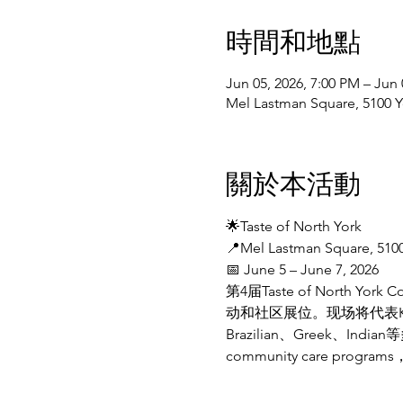
時間和地點
Jun 05, 2026, 7:00 PM – Jun 
Mel Lastman Square, 5100
關於本活動
🌟Taste of North York
📍Mel Lastman Square, 5100
📅 June 5 – June 7, 2026
第4届Taste of North 
动和社区展位。现场将代表Korean、C
Brazilian、Greek、In
community care progr