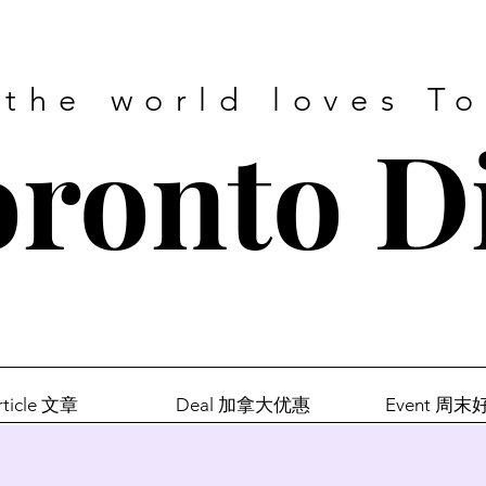
 the world loves T
ronto D
rticle 文章
Deal 加拿大优惠
Event 周