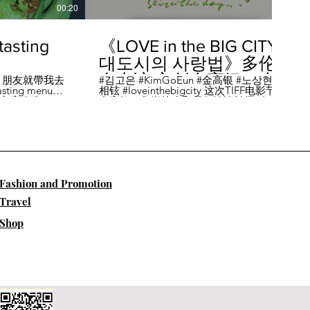
00:20
04:45
sting
《LOVE in the BIG CITY
대도시의 사랑법》多伦
多专访 主创金高银、卢
，朋友就帶我去
#김고은 #KimGoEun #金高银 #노상현 #卢
ing menu餐
相铉 #loveinthebigcity 这次TIFF电影节，
相铉带你进入电影世界
🏡這家店改造了
金高银、鲁尚炫来和我们谈谈拍摄《LOVE
22個座位，偏維
in the BIG CITY 대도시의 사랑법》 时的有
手間也挺漂亮的
趣故事。 🎬《大都市的爱情法》改编自韩
菜單，週五-週六去
国作家朴相映的同名畅销小说，讲述有着
自由灵魂、不看别人眼色的在熙（金高银
饰）和很懂得隐藏天生秘密的兴秀（卢尚
贤饰）同居同乐，横冲直撞地学习生活和
爱情的过程。 Music by Eric Reprid - Test
​Fashion and Promotion
Me - https://thmatc.co/?l=18F38D6D
==========F O L L O W M
Travel
E============== ♥ 微信- @多伦多吃
喝玩乐torontodiary ♥ instagram -
Shop
https://www.instagram.com/toronto_diary/
♥ 微博-
http://us.weibo.com/view/user/lifeinca ♥
小红书：@多伦多吃喝玩乐 ♥ Business
Inquiries - info@torontodiary.com
==========多伦多吃喝玩乐粉丝福利区
============== 👒服饰、珠宝、电商
♥多伦多吃喝玩乐小卖部已上线！ 网站：
https://bit.ly/2UN8lKl ♥24S 👉全场