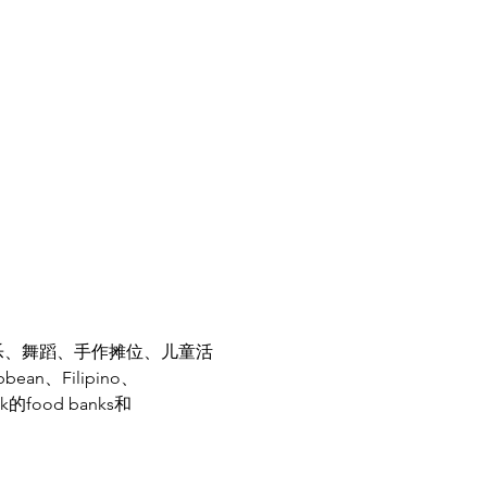
食、现场音乐、舞蹈、手作摊位、儿童活
ean、Filipino、
的food banks和