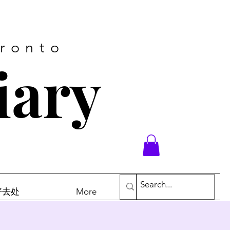
oronto
iary
末好去处
More