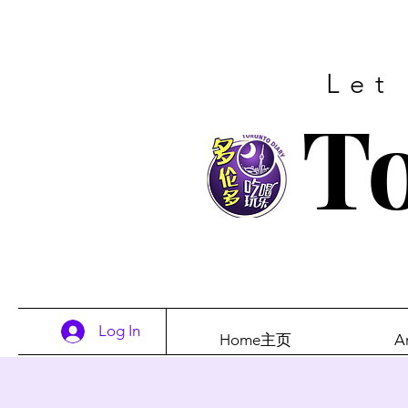
Let
To
Log In
Home主页
A