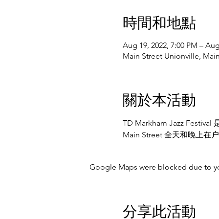
時間和地點
Aug 19, 2022, 7:00 PM – Aug
Main Street Unionville, M
關於本活動
TD Markham Jazz
Main Street 全天和
Google Maps were blocked due to your
分享此活動