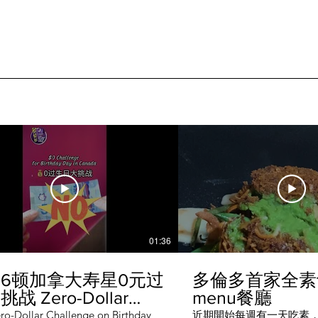
01:36
6顿加拿大寿星0元过
多倫多首家全素ta
战 Zero-Dollar
menu餐廳
lenge on Birthday
ro-Dollar Challenge on Birthday
近期開始每週有一天吃素