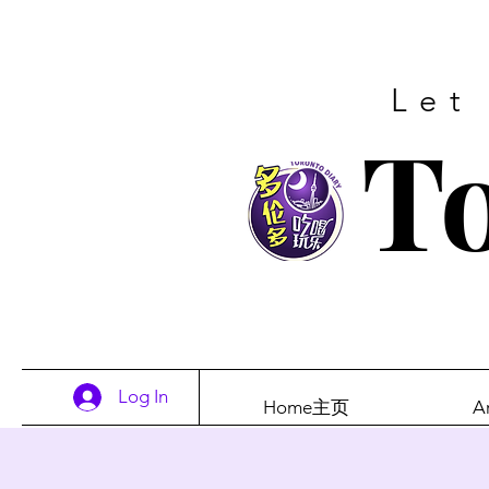
Let
To
Log In
Home主页
A