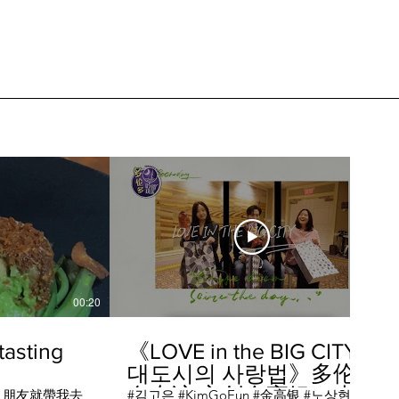
00:20
04:45
sting
《LOVE in the BIG CITY
대도시의 사랑법》多伦
多专访 主创金高银、卢
，朋友就帶我去
#김고은 #KimGoEun #金高银 #노상현 #卢