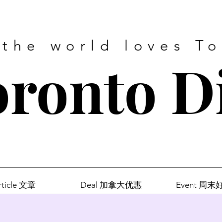
 the world loves T
ronto D
rticle 文章
Deal 加拿大优惠
Event 周