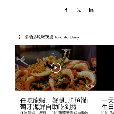
多倫多吃喝玩樂 Toronto Diary
00:30
任吃龍蝦、蟹腿…🇨🇦葡
一天
萄牙海鮮自助吃到撐
生日挑
Chal
任吃龍蝦、蟹腿…🇨🇦葡萄牙海鮮自助吃
🇨🇦 Ze