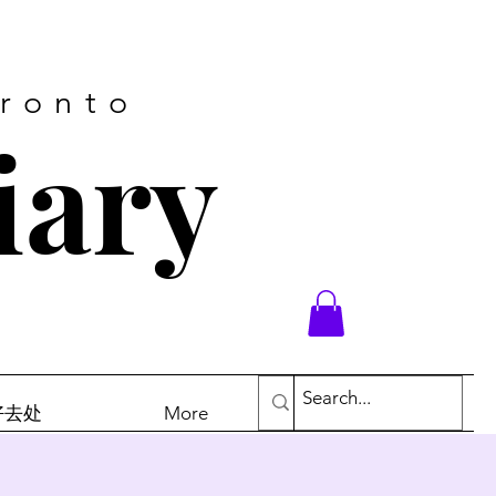
oronto
iary
末好去处
More