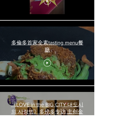
#torontofood
多倫多首家全素tasting menu餐
廳
《LOVE in the BIG CITY 대도시
의 사랑법》多伦多专访 主创金
高银、卢相铉带你进入电影世界