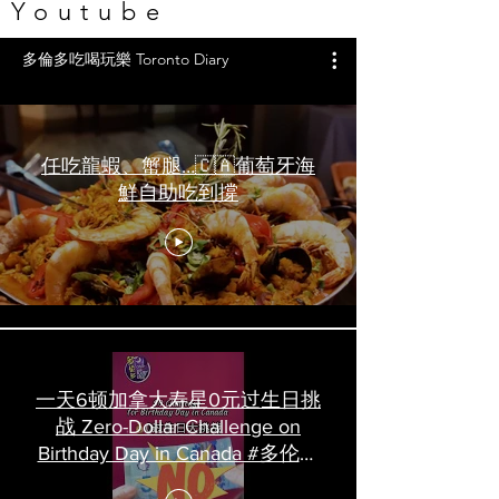
Youtube
多倫多吃喝玩樂 Toronto Diary
任吃龍蝦、蟹腿…🇨🇦葡萄牙海
鮮自助吃到撐
一天6顿加拿大寿星0元过生日挑
战 Zero-Dollar Challenge on
Birthday Day in Canada #多伦多
吃喝玩乐 #多伦多美食