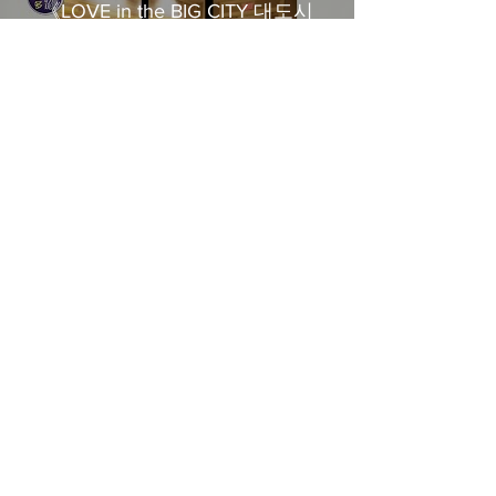
《LOVE in the BIG CITY 대도시
의 사랑법》多伦多专访 主创金
高银、卢相铉带你进入电影世界
Load More
​Home
About Us
​Contact Us
Restaurant