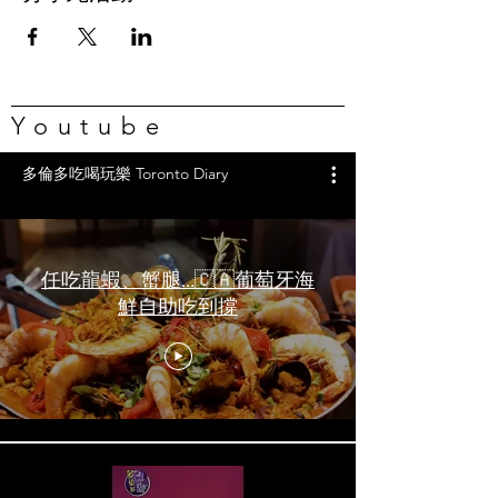
Youtube
多倫多吃喝玩樂 Toronto Diary
任吃龍蝦、蟹腿…🇨🇦葡萄牙海
鮮自助吃到撐