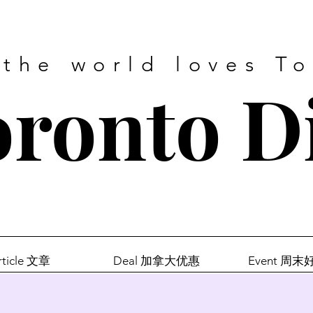
 the world loves T
ronto D
rticle 文章
Deal 加拿大优惠
Event 周