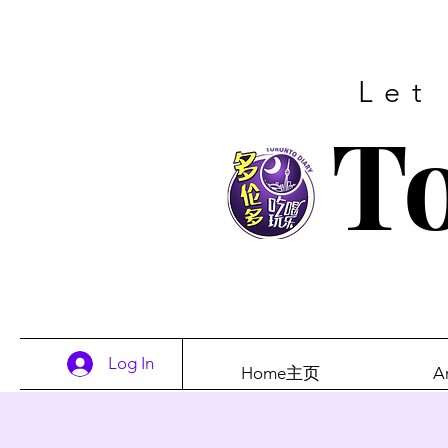
Let
To
Log In
Home主页
A