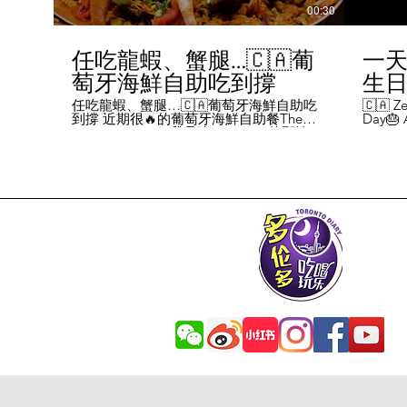
00:30
任吃龍蝦、蟹腿…🇨🇦葡
一天
萄牙海鮮自助吃到撐
生日挑
Chal
任吃龍蝦、蟹腿…🇨🇦葡萄牙海鮮自助吃
🇨🇦 Ze
到撐 近期很🔥的葡萄牙海鮮自助餐The
Day🎂 A
Day
Flames Castle。我是吃5-7:30pm的那輪，
perks y
期間還會有live表演，那個小哥哥會唱英文
fans me
喝玩
歌，西班牙歌等等。 💰68/人，週五週六才
route. 
#tor
有自助餐。 🐙食物不會特別多，就30種左
here's 
右，沒有甜點、壽司那些，除了一款烤雞
free br
肉和烤牛肉，還有幾個炸物。 其他都是海
Rutherf
鮮做的菜餚，是海鮮愛好者的天堂。 🦞龍
and fin
蝦無_限暢吃，簡直不要太爽了！ 吃到8隻
Starbuc
左右，都回本了😁 🦀滿滿的蟹腿，也是量
From th
夠。 桌子上還準備好工具和濕紙巾。 🐟
Bread, 
葡萄牙很擅長用鱈魚做各種菜。 這裡可以
Boston 
吃到烤鱈魚、炸鱈魚球。 🦐蝦的話，就有
and sti
蒜蓉烤大蝦、烤蝦、咖哩蝦、白汁焗蝦
Starbuc
飯… 🦪煮青口、青口義大利麵… 🦑烤魷
Baguett
魚、炒魷魚… 🥘葡國鴨飯：放了葡國臘腸
year. A
在上面，一口下去，很香。 🥘葡國海鮮
14 da
飯：這個和西班牙海鮮飯不太一樣，是有
元過生
湯汁的。 有點像我們的湯飯。
到多少
覺都不
日路線圖
Ruthe