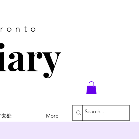
oronto
iary
末好去处
More