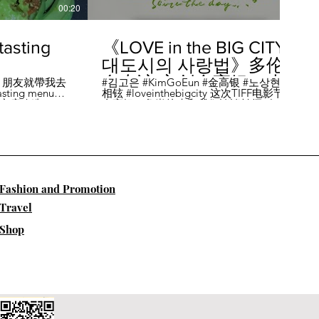
00:20
04:45
sting
《LOVE in the BIG CITY
대도시의 사랑법》多伦
多专访 主创金高银、卢
，朋友就帶我去
#김고은 #KimGoEun #金高银 #노상현 #卢
ing menu餐
相铉 #loveinthebigcity 这次TIFF电影节，
相铉带你进入电影世界
🏡這家店改造了
金高银、鲁尚炫来和我们谈谈拍摄《LOVE
22個座位，偏維
in the BIG CITY 대도시의 사랑법》 时的有
手間也挺漂亮的
趣故事。 🎬《大都市的爱情法》改编自韩
菜單，週五-週六去
国作家朴相映的同名畅销小说，讲述有着
自由灵魂、不看别人眼色的在熙（金高银
饰）和很懂得隐藏天生秘密的兴秀（卢尚
贤饰）同居同乐，横冲直撞地学习生活和
爱情的过程。 Music by Eric Reprid - Test
​Fashion and Promotion
Me - https://thmatc.co/?l=18F38D6D
==========F O L L O W M
Travel
E============== ♥ 微信- @多伦多吃
喝玩乐torontodiary ♥ instagram -
Shop
https://www.instagram.com/toronto_diary/
♥ 微博-
http://us.weibo.com/view/user/lifeinca ♥
小红书：@多伦多吃喝玩乐 ♥ Business
Inquiries - info@torontodiary.com
==========多伦多吃喝玩乐粉丝福利区
============== 👒服饰、珠宝、电商
♥多伦多吃喝玩乐小卖部已上线！ 网站：
https://bit.ly/2UN8lKl ♥24S 👉全场