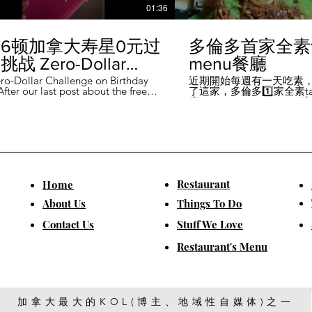
01:36
6顿加拿大寿星0元过
多倫多首家全素ta
战 Zero-Dollar
menu餐廳
lenge on Birthday
ro-Dollar Challenge on Birthday
近期開始每週有一天吃素
fter our last post about the free
了這家，多倫多1️⃣家全素tast
 in Canada #多伦多吃
ou can get on your birthday, some
廳－Avelo Restaurant 
ntioned it didn't quite fit their
1883 年的老房子，裡面有
乐 #多伦多美食
So, we've tested it out for you and
多利亞時代的裝潢。 連洗
ontofood
the day's itinerary! Starting with a
💰70-$25，兩個價位的
eakfast at Denny's (📍2610
比平常去貴💰10-15左右
ord Rd, Vaughan), we've hit 7 spots
ished the 💰0 challenge at
ks (📍6355 Yonge St, Toronto). ✅
Restaurant
​Home
is experience, Denny's, Cobs
Booster Juice, Sephora, and
About Us
Things To Do
Pizza didn't require any spending
ll offered 🆓🎁. ❎ Tim Hortons,
​Contact Us
Stuff We Love
ks, Chatime, The Alley, and Paris
e need at least 1️⃣ visit within the
Restaurant's Menu
ccounts must be registered at least
ys in advance. 【一天6餐🇨🇦壽星0
日挑戰】 上次發了壽星生日可以拿
🆓福利的貼文之後，有粉絲說，感
順路。 所以幫你們測試了一遍，一
給你們！ 從Denny's(📍2610
加拿大最大的KOL(博主、地域性自媒体)之一
rford Rd, Vaughan)吃一頓🆓早餐開