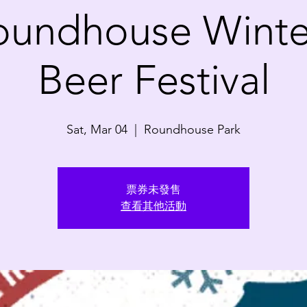
oundhouse Winter
Beer Festival
Sat, Mar 04
  |  
Roundhouse Park
票券未發售
查看其他活動