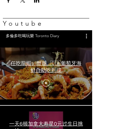
Youtube
多倫多吃喝玩樂 Toronto Diary
任吃龍蝦、蟹腿…🇨🇦葡萄牙海
鮮自助吃到撐
一天6顿加拿大寿星0元过生日挑