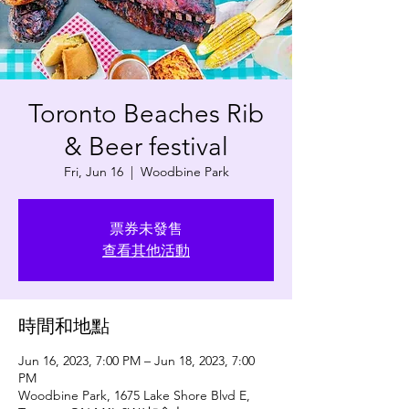
Toronto Beaches Rib
& Beer festival
Fri, Jun 16
  |  
Woodbine Park
票券未發售
查看其他活動
時間和地點
Jun 16, 2023, 7:00 PM – Jun 18, 2023, 7:00
PM
Woodbine Park, 1675 Lake Shore Blvd E,