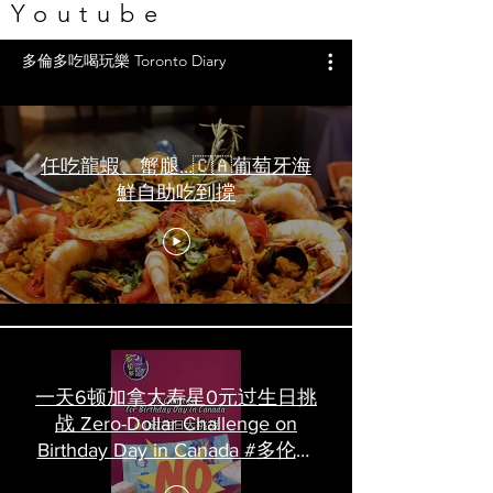
Youtube
多倫多吃喝玩樂 Toronto Diary
任吃龍蝦、蟹腿…🇨🇦葡萄牙海
鮮自助吃到撐
一天6顿加拿大寿星0元过生日挑
战 Zero-Dollar Challenge on
Birthday Day in Canada #多伦多
吃喝玩乐 #多伦多美食