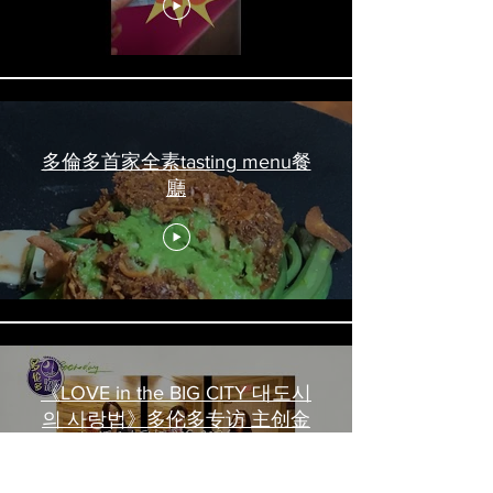
#torontofood
多倫多首家全素tasting menu餐
廳
《LOVE in the BIG CITY 대도시
의 사랑법》多伦多专访 主创金
高银、卢相铉带你进入电影世界