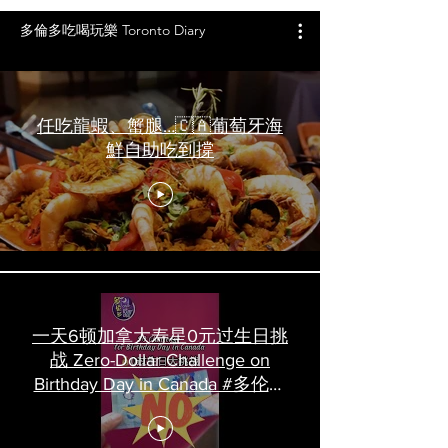
多倫多吃喝玩樂 Toronto Diary
任吃龍蝦、蟹腿…🇨🇦葡萄牙海
鮮自助吃到撐
一天6顿加拿大寿星0元过生日挑
战 Zero-Dollar Challenge on
Birthday Day in Canada #多伦多
吃喝玩乐 #多伦多美食
#torontofood