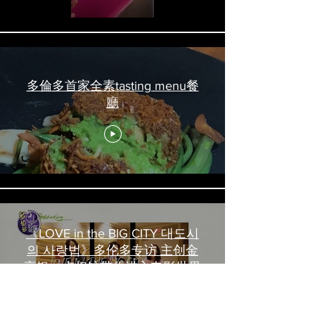
多倫多首家全素tasting menu餐
廳
《LOVE in the BIG CITY 대도시
의 사랑법》多伦多专访 主创金
高银、卢相铉带你进入电影世界