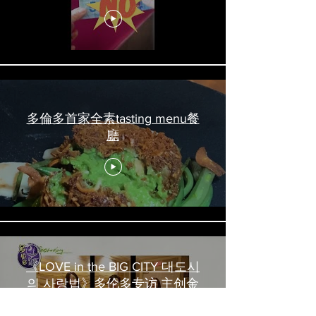
吃喝玩乐 #多伦多美食
#torontofood
多倫多首家全素tasting menu餐
廳
《LOVE in the BIG CITY 대도시
의 사랑법》多伦多专访 主创金
高银、卢相铉带你进入电影世界