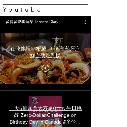
Youtube
多倫多吃喝玩樂 Toronto Diary
任吃龍蝦、蟹腿…🇨🇦葡萄牙海
鮮自助吃到撐
一天6顿加拿大寿星0元过生日挑
战 Zero-Dollar Challenge on
Birthday Day in Canada #多伦多