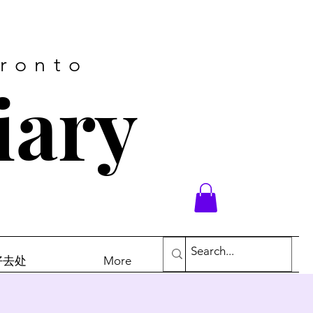
oronto
iary
末好去处
More