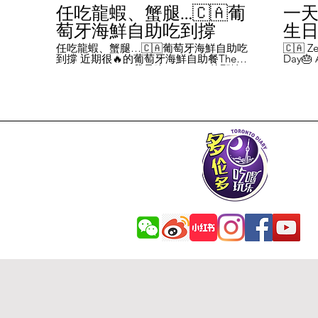
任吃龍蝦、蟹腿…🇨🇦葡
一天
萄牙海鮮自助吃到撐
生日挑
Chal
任吃龍蝦、蟹腿…🇨🇦葡萄牙海鮮自助吃
🇨🇦 Ze
到撐 近期很🔥的葡萄牙海鮮自助餐The
Day🎂 A
Day
Flames Castle。我是吃5-7:30pm的那輪，
perks y
期間還會有live表演，那個小哥哥會唱英文
fans me
喝玩
歌，西班牙歌等等。 💰68/人，週五週六才
route. 
#tor
有自助餐。 🐙食物不會特別多，就30種左
here's 
右，沒有甜點、壽司那些，除了一款烤雞
free br
肉和烤牛肉，還有幾個炸物。 其他都是海
Rutherf
鮮做的菜餚，是海鮮愛好者的天堂。 🦞龍
and fin
蝦無_限暢吃，簡直不要太爽了！ 吃到8隻
Starbuc
左右，都回本了😁 🦀滿滿的蟹腿，也是量
From th
夠。 桌子上還準備好工具和濕紙巾。 🐟
Bread, 
葡萄牙很擅長用鱈魚做各種菜。 這裡可以
Boston 
吃到烤鱈魚、炸鱈魚球。 🦐蝦的話，就有
and sti
蒜蓉烤大蝦、烤蝦、咖哩蝦、白汁焗蝦
Starbuc
飯… 🦪煮青口、青口義大利麵… 🦑烤魷
Baguett
魚、炒魷魚… 🥘葡國鴨飯：放了葡國臘腸
year. A
在上面，一口下去，很香。 🥘葡國海鮮
14 da
飯：這個和西班牙海鮮飯不太一樣，是有
元過生
湯汁的。 有點像我們的湯飯。
到多少
覺都不
日路線圖
Ruthe
始，試了
6355 
✅ 這次