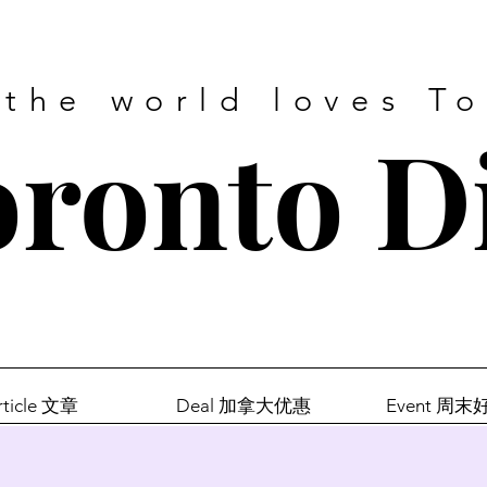
 the world loves T
ronto D
rticle 文章
Deal 加拿大优惠
Event 周