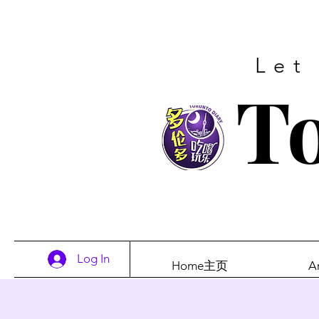
Let
To
Log In
Home主页
A