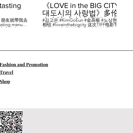
sting
《LOVE in the BIG CITY
대도시의 사랑법》多伦
多专访 主创金高银、卢
，朋友就帶我去
#김고은 #KimGoEun #金高银 #노상현 #卢
ing menu餐
相铉 #loveinthebigcity 这次TIFF电影节，
相铉带你进入电影世界
🏡這家店改造了
金高银、鲁尚炫来和我们谈谈拍摄《LOVE
22個座位，偏維
in the BIG CITY 대도시의 사랑법》 时的有
手間也挺漂亮的
趣故事。 🎬《大都市的爱情法》改编自韩
菜單，週五-週六去
国作家朴相映的同名畅销小说，讲述有着
自由灵魂、不看别人眼色的在熙（金高银
饰）和很懂得隐藏天生秘密的兴秀（卢尚
贤饰）同居同乐，横冲直撞地学习生活和
爱情的过程。 Music by Eric Reprid - Test
​Fashion and Promotion
Me - https://thmatc.co/?l=18F38D6D
==========F O L L O W M
Travel
E============== ♥ 微信- @多伦多吃
喝玩乐torontodiary ♥ instagram -
Shop
https://www.instagram.com/toronto_diary/
♥ 微博-
http://us.weibo.com/view/user/lifeinca ♥
小红书：@多伦多吃喝玩乐 ♥ Business
Inquiries - info@torontodiary.com
==========多伦多吃喝玩乐粉丝福利区
============== 👒服饰、珠宝、电商
♥多伦多吃喝玩乐小卖部已上线！ 网站：
https://bit.ly/2UN8lKl ♥24S 👉全场
15%off，有Miu Miu、巴黎世家、Loewe。
Promo CODE: SPRING15，网站：
https://bit.ly/2UCfcXu ♥ASOS👉网站：