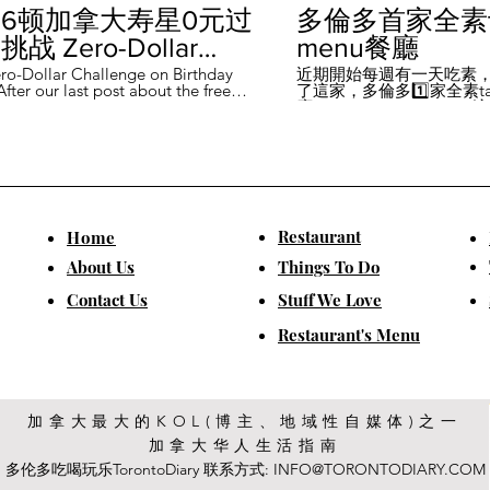
6顿加拿大寿星0元过
多倫多首家全素ta
战 Zero-Dollar
menu餐廳
lenge on Birthday
ro-Dollar Challenge on Birthday
近期開始每週有一天吃素
fter our last post about the free
了這家，多倫多1️⃣家全素tast
 in Canada #多伦多吃
ou can get on your birthday, some
廳－Avelo Restaurant 
ntioned it didn't quite fit their
1883 年的老房子，裡面有
乐 #多伦多美食
So, we've tested it out for you and
多利亞時代的裝潢。 連洗
ontofood
the day's itinerary! Starting with a
💰70-$25，兩個價位的
eakfast at Denny's (📍2610
比平常去貴💰10-15左右
ord Rd, Vaughan), we've hit 7 spots
ished the 💰0 challenge at
ks (📍6355 Yonge St, Toronto). ✅
Restaurant
​Home
is experience, Denny's, Cobs
Booster Juice, Sephora, and
About Us
Things To Do
Pizza didn't require any spending
ll offered 🆓🎁. ❎ Tim Hortons,
​Contact Us
Stuff We Love
ks, Chatime, The Alley, and Paris
e need at least 1️⃣ visit within the
Restaurant's Menu
ccounts must be registered at least
ys in advance. 【一天6餐🇨🇦壽星0
日挑戰】 上次發了壽星生日可以拿
🆓福利的貼文之後，有粉絲說，感
順路。 所以幫你們測試了一遍，一
給你們！ 從Denny's(📍2610
加拿大最大的KOL(博主、地域性自媒体)之一
rford Rd, Vaughan)吃一頓🆓早餐開
加拿大华人生活指南
7家店之後，後面去Starbucks (📍
Yonge St, Toronto), 完成這個💰0挑戰
多伦多吃喝玩乐TorontoDiary 联系方式:
INFO@TORONTODIARY.COM
體驗完，Denny's、Cobs Bread、