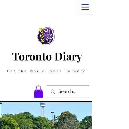
Toronto Diary
Let the world loves Toronto