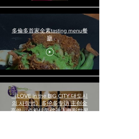
多倫多首家全素tasting menu餐
廳
《LOVE in the BIG CITY 대도시
의 사랑법》多伦多专访 主创金
高银、卢相铉带你进入电影世界