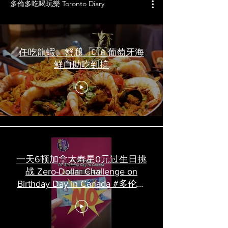
多倫多吃喝玩樂 Toronto Diary
任吃龍蝦、蟹腿…🇨🇦葡萄牙海
鮮自助吃到撐
一天6顿加拿大寿星0元过生日挑
战 Zero-Dollar Challenge on
Birthday Day in Canada #多伦多
吃喝玩乐 #多伦多美食
#torontofood