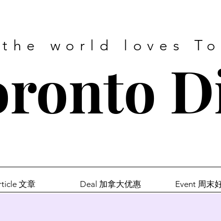
 the world loves T
ronto D
rticle 文章
Deal 加拿大优惠
Event 周