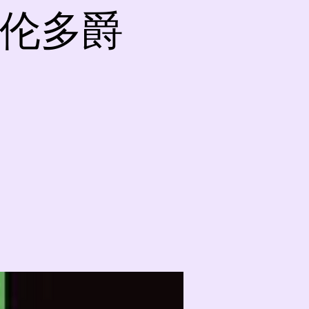
l 多伦多爵