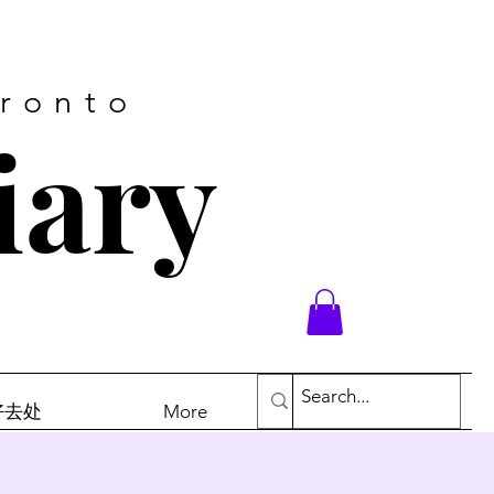
oronto
iary
末好去处
More