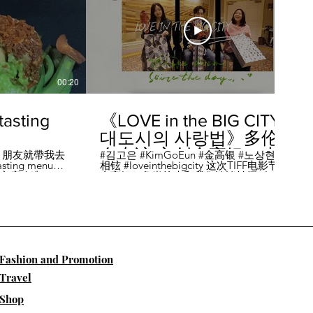
00:20
04:45
sting
《LOVE in the BIG CITY
대도시의 사랑법》多伦
多专访 主创金高银、卢
，朋友就帶我去
#김고은 #KimGoEun #金高银 #노상현 #卢
ing menu餐
相铉 #loveinthebigcity 这次TIFF电影节，
相铉带你进入电影世界
🏡這家店改造了
金高银、鲁尚炫来和我们谈谈拍摄《LOVE
22個座位，偏維
in the BIG CITY 대도시의 사랑법》 时的有
手間也挺漂亮的
趣故事。 🎬《大都市的爱情法》改编自韩
菜單，週五-週六去
国作家朴相映的同名畅销小说，讲述有着
自由灵魂、不看别人眼色的在熙（金高银
饰）和很懂得隐藏天生秘密的兴秀（卢尚
贤饰）同居同乐，横冲直撞地学习生活和
爱情的过程。 Music by Eric Reprid - Test
​Fashion and Promotion
Me - https://thmatc.co/?l=18F38D6D
==========F O L L O W M
Travel
E============== ♥ 微信- @多伦多吃
喝玩乐torontodiary ♥ instagram -
Shop
https://www.instagram.com/toronto_diary/
♥ 微博-