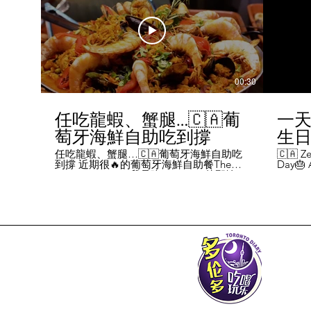
00:30
任吃龍蝦、蟹腿…🇨🇦葡
一天
萄牙海鮮自助吃到撐
生日挑
Chal
任吃龍蝦、蟹腿…🇨🇦葡萄牙海鮮自助吃
🇨🇦 Ze
到撐 近期很🔥的葡萄牙海鮮自助餐The
Day🎂 A
Day
Flames Castle。我是吃5-7:30pm的那輪，
perks y
期間還會有live表演，那個小哥哥會唱英文
fans me
喝玩
歌，西班牙歌等等。 💰68/人，週五週六才
route. 
#tor
有自助餐。 🐙食物不會特別多，就30種左
here's 
右，沒有甜點、壽司那些，除了一款烤雞
free br
肉和烤牛肉，還有幾個炸物。 其他都是海
Rutherf
鮮做的菜餚，是海鮮愛好者的天堂。 🦞龍
and fin
蝦無_限暢吃，簡直不要太爽了！ 吃到8隻
Starbuc
左右，都回本了😁 🦀滿滿的蟹腿，也是量
From th
夠。 桌子上還準備好工具和濕紙巾。 🐟
Bread, 
葡萄牙很擅長用鱈魚做各種菜。 這裡可以
Boston 
吃到烤鱈魚、炸鱈魚球。 🦐蝦的話，就有
and sti
蒜蓉烤大蝦、烤蝦、咖哩蝦、白汁焗蝦
Starbuc
飯… 🦪煮青口、青口義大利麵… 🦑烤魷
Baguett