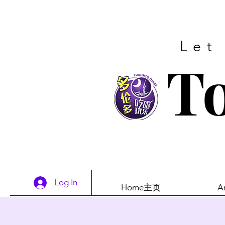
Let
To
Log In
Home主页
A