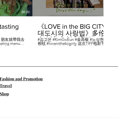
00:20
04:45
sting
《LOVE in the BIG CITY
대도시의 사랑법》多伦
多专访 主创金高银、卢
，朋友就帶我去
#김고은 #KimGoEun #金高银 #노상현 #卢
ing menu餐
相铉 #loveinthebigcity 这次TIFF电影节，
相铉带你进入电影世界
🏡這家店改造了
金高银、鲁尚炫来和我们谈谈拍摄《LOVE
22個座位，偏維
in the BIG CITY 대도시의 사랑법》 时的有
手間也挺漂亮的
趣故事。 🎬《大都市的爱情法》改编自韩
菜單，週五-週六去
国作家朴相映的同名畅销小说，讲述有着
自由灵魂、不看别人眼色的在熙（金高银
饰）和很懂得隐藏天生秘密的兴秀（卢尚
贤饰）同居同乐，横冲直撞地学习生活和
爱情的过程。 Music by Eric Reprid - Test
​Fashion and Promotion
Me - https://thmatc.co/?l=18F38D6D
==========F O L L O W M
Travel
E============== ♥ 微信- @多伦多吃
喝玩乐torontodiary ♥ instagram -
Shop
https://www.instagram.com/toronto_diary/
♥ 微博-
http://us.weibo.com/view/user/lifeinca ♥
小红书：@多伦多吃喝玩乐 ♥ Business
Inquiries - info@torontodiary.com
==========多伦多吃喝玩乐粉丝福利区