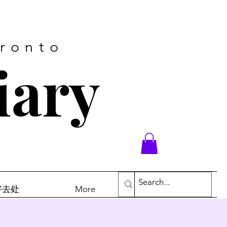
oronto
iary
末好去处
More