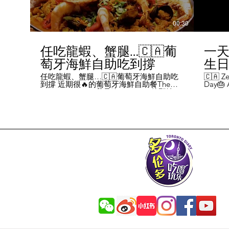
00:30
任吃龍蝦、蟹腿…🇨🇦葡
一天
萄牙海鮮自助吃到撐
生日挑
Chal
任吃龍蝦、蟹腿…🇨🇦葡萄牙海鮮自助吃
🇨🇦 Ze
到撐 近期很🔥的葡萄牙海鮮自助餐The
Day🎂 A
Day
Flames Castle。我是吃5-7:30pm的那輪，
perks y
期間還會有live表演，那個小哥哥會唱英文
fans me
喝玩
歌，西班牙歌等等。 💰68/人，週五週六才
route. 
#tor
有自助餐。 🐙食物不會特別多，就30種左
here's 
右，沒有甜點、壽司那些，除了一款烤雞
free br
肉和烤牛肉，還有幾個炸物。 其他都是海
Rutherf
鮮做的菜餚，是海鮮愛好者的天堂。 🦞龍
and fin
蝦無_限暢吃，簡直不要太爽了！ 吃到8隻
Starbuc
左右，都回本了😁 🦀滿滿的蟹腿，也是量
From th
夠。 桌子上還準備好工具和濕紙巾。 🐟
Bread, 
葡萄牙很擅長用鱈魚做各種菜。 這裡可以
Boston 
吃到烤鱈魚、炸鱈魚球。 🦐蝦的話，就有
and sti
蒜蓉烤大蝦、烤蝦、咖哩蝦、白汁焗蝦
Starbuc
飯… 🦪煮青口、青口義大利麵… 🦑烤魷
Baguett
魚、炒魷魚… 🥘葡國鴨飯：放了葡國臘腸
year. A
在上面，一口下去，很香。 🥘葡國海鮮
14 da
飯：這個和西班牙海鮮飯不太一樣，是有
元過生
湯汁的。 有點像我們的湯飯。
到多少