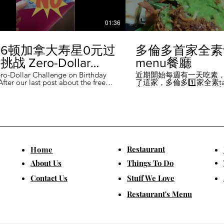
01:36
6顿加拿大寿星0元过
多倫多首家全素ta
战 Zero-Dollar
menu餐廳
lenge on Birthday
ro-Dollar Challenge on Birthday
近期開始每週有一天吃素
fter our last post about the free
了這家，多倫多1️⃣家全素tast
 in Canada #多伦多吃
ou can get on your birthday, some
廳－Avelo Restaurant 
ntioned it didn't quite fit their
1883 年的老房子，裡面有
乐 #多伦多美食
So, we've tested it out for you and
多利亞時代的裝潢。 連洗
ontofood
the day's itinerary! Starting with a
💰70-$25，兩個價位的
eakfast at Denny's (📍2610
比平常去貴💰10-15左右
ord Rd, Vaughan), we've hit 7 spots
ished the 💰0 challenge at
ks (📍6355 Yonge St, Toronto). ✅
Restaurant
​Home
is experience, Denny's, Cobs
Booster Juice, Sephora, and
About Us
Things To Do
Pizza didn't require any spending
ll offered 🆓🎁. ❎ Tim Hortons,
​Contact Us
Stuff We Love
ks, Chatime, The Alley, and Paris
e need at least 1️⃣ visit within the
Restaurant's Menu
ccounts must be registered at least
ys in advance. 【一天6餐🇨🇦壽星0
日挑戰】 上次發了壽星生日可以拿
🆓福利的貼文之後，有粉絲說，感