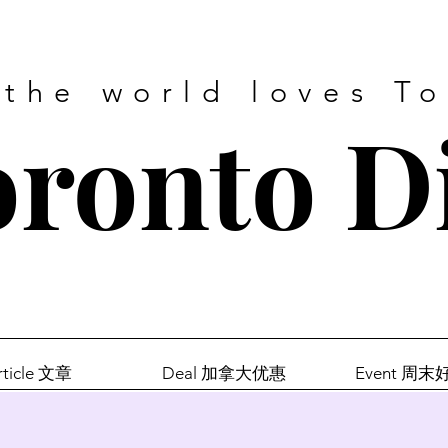
 the world loves T
ronto D
rticle 文章
Deal 加拿大优惠
Event 周