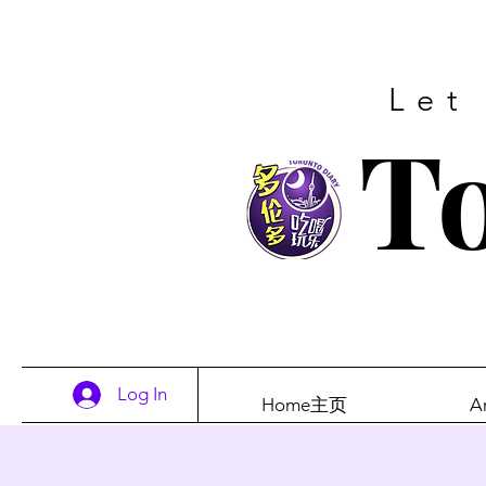
Let
To
Log In
Home主页
A