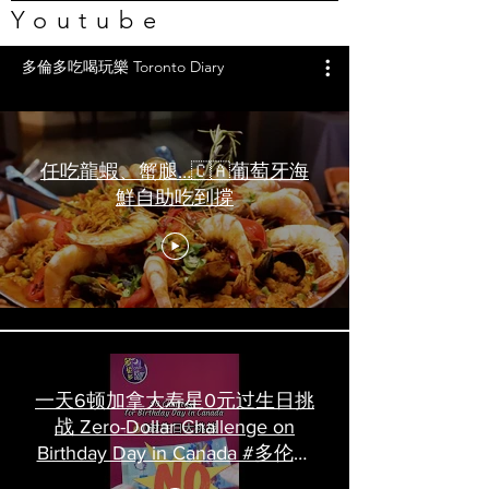
Youtube
多倫多吃喝玩樂 Toronto Diary
任吃龍蝦、蟹腿…🇨🇦葡萄牙海
鮮自助吃到撐
一天6顿加拿大寿星0元过生日挑
战 Zero-Dollar Challenge on
Birthday Day in Canada #多伦多
吃喝玩乐 #多伦多美食