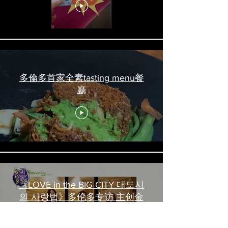
#torontofood
多倫多首家全素tasting menu餐
廳
《LOVE in the BIG CITY 대도시
의 사랑법》多伦多专访 主创金
高银、卢相铉带你进入电影世界