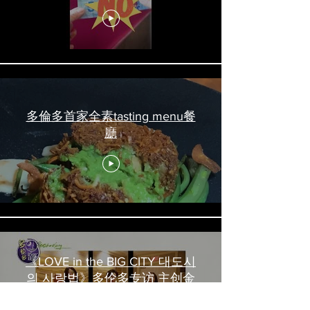
吃喝玩乐 #多伦多美食
#torontofood
多倫多首家全素tasting menu餐
廳
《LOVE in the BIG CITY 대도시
의 사랑법》多伦多专访 主创金
高银、卢相铉带你进入电影世界