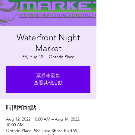
Waterfront Night
Market
Fri, Aug 12
  |  
Ontario Place
票券未發售
查看其他活動
時間和地點
Aug 12, 2022, 10:00 AM – Aug 14, 2022,
10:00 AM
Ontario Place, 955 Lake Shore Blvd W,