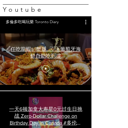
Youtube
多倫多吃喝玩樂 Toronto Diary
任吃龍蝦、蟹腿…🇨🇦葡萄牙海
鮮自助吃到撐
一天6顿加拿大寿星0元过生日挑
战 Zero-Dollar Challenge on
Birthday Day in Canada #多伦多