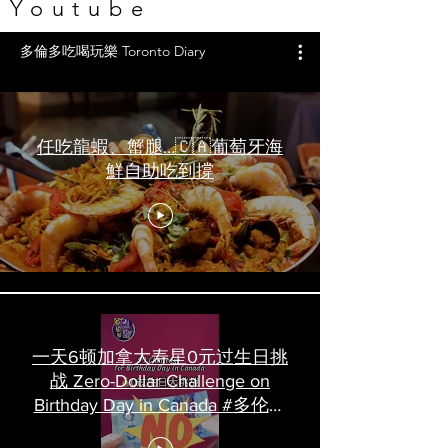
Youtube
多倫多吃喝玩樂 Toronto Diary
任吃龍蝦、蟹腿…🇨🇦葡萄牙海
鮮自助吃到撐
一天6顿加拿大寿星0元过生日挑
战 Zero-Dollar Challenge on
Birthday Day in Canada #多伦多
吃喝玩乐 #多伦多美食