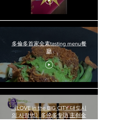
#torontofood
多倫多首家全素tasting menu餐
廳
《LOVE in the BIG CITY 대도시
의 사랑법》多伦多专访 主创金
高银、卢相铉带你进入电影世界