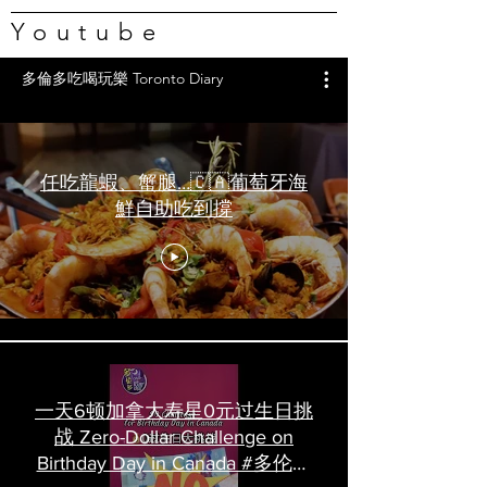
Youtube
多倫多吃喝玩樂 Toronto Diary
任吃龍蝦、蟹腿…🇨🇦葡萄牙海
鮮自助吃到撐
一天6顿加拿大寿星0元过生日挑
战 Zero-Dollar Challenge on
Birthday Day in Canada #多伦多