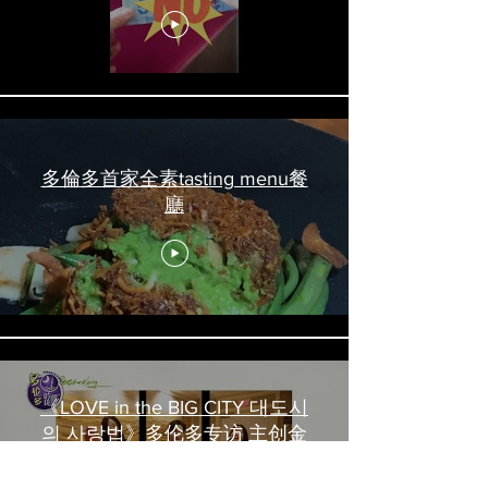
吃喝玩乐 #多伦多美食
#torontofood
多倫多首家全素tasting menu餐
廳
《LOVE in the BIG CITY 대도시
의 사랑법》多伦多专访 主创金
高银、卢相铉带你进入电影世界